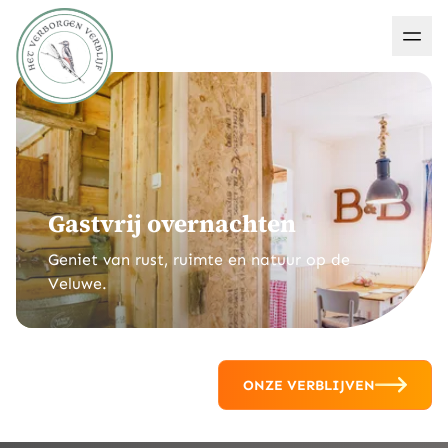
Gastvrij overnachten
Geniet van rust, ruimte en natuur op de
Veluwe.
ONZE VERBLIJVEN